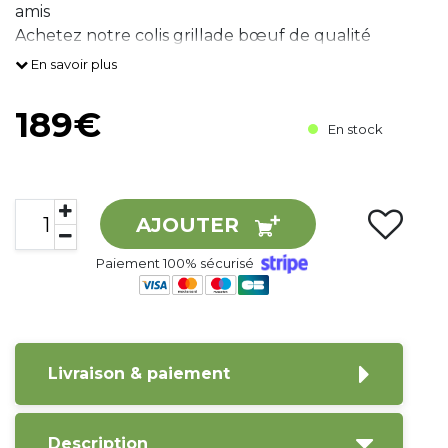
amis
Achetez notre colis grillade bœuf de qualité
supérieure, parfait pour vos barbecues estivaux.
En savoir plus
Ce colis de 10 kg comprend une sélection
soigneusement choisi
189€
En stock
AJOUTER
Paiement 100% sécurisé
Livraison & paiement
Description